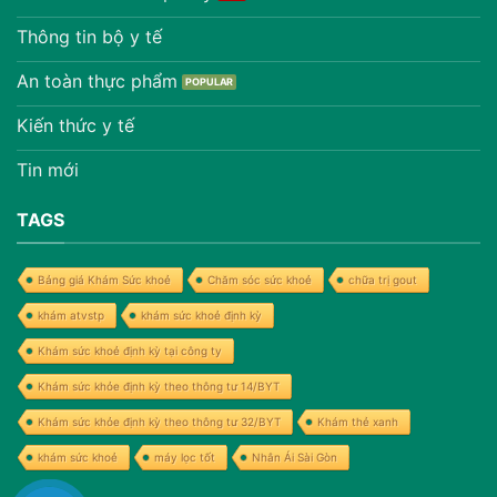
Thông tin bộ y tế
An toàn thực phẩm
Kiến thức y tế
Tin mới
TAGS
Bảng giá Khám Sức khoẻ
Chăm sóc sức khoẻ
chữa trị gout
khám atvstp
khám sức khoẻ định kỳ
Khám sức khoẻ định kỳ tại công ty
Khám sức khỏe định kỳ theo thông tư 14/BYT
Khám sức khỏe định kỳ theo thông tư 32/BYT
Khám thẻ xanh
khám sức khoẻ
máy lọc tốt
Nhân Ái Sài Gòn