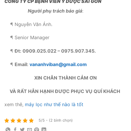
CÔNG TY CP BỆNH VIÊN Y DƯỢC SÀI GÒN
Người phụ trách báo giá
:
¶ Nguyễn Văn Ánh.
¶ Senior Manager
¶
Đt: 0909.025.022 – 0975.907.345.
¶
Email:
vananhviban@gmail.com
XIN CHÂN THÀNH CẢM ƠN
VÀ RẤT HÂN HẠNH ĐƯỢC PHỤC VỤ QUÍ KHÁCH
xem thê,
máy lọc như thế nào là tốt
5/5 - (2 bình chọn)