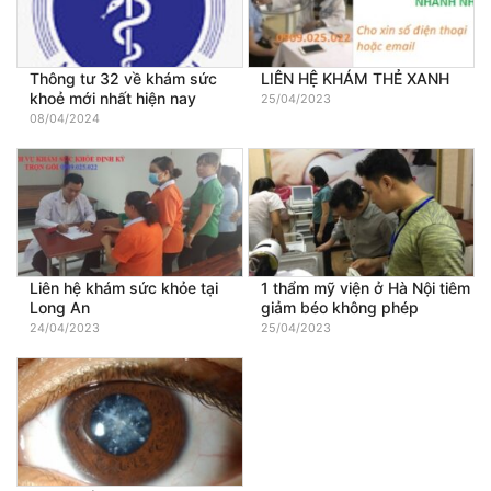
Thông tư 32 về khám sức
LIÊN HỆ KHÁM THẺ XANH
khoẻ mới nhất hiện nay
25/04/2023
08/04/2024
Liên hệ khám sức khỏe tại
1 thẩm mỹ viện ở Hà Nội tiêm
Long An
giảm béo không phép
24/04/2023
25/04/2023