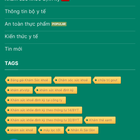
Thông tin bộ y tế
An toàn thực phẩm
Kiến thức y tế
Tin mới
TAGS
Bảng giá Khám Sức khoẻ
Chăm sóc sức khoẻ
chữa trị gout
khám atvstp
khám sức khoẻ định kỳ
Khám sức khoẻ định kỳ tại công ty
Khám sức khỏe định kỳ theo thông tư 14/BYT
Khám sức khỏe định kỳ theo thông tư 32/BYT
Khám thẻ xanh
khám sức khoẻ
máy lọc tốt
Nhân Ái Sài Gòn