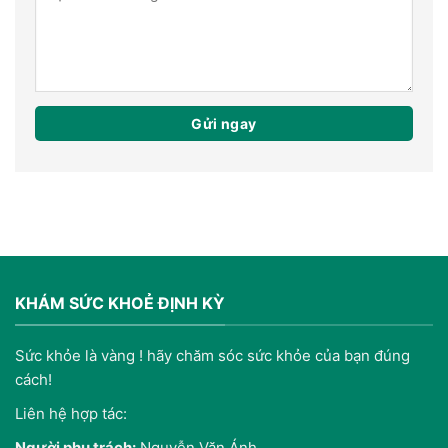
KHÁM SỨC KHOẺ ĐỊNH KỲ
Sức khỏe là vàng ! hãy chăm sóc sức khỏe của bạn đúng
cách!
Liên hệ hợp tác:
Người phụ trách:
Nguyễn Văn Ánh.