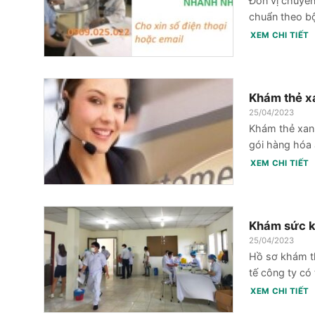
Đơn vị chuyên 
chuẩn theo bộ
XEM CHI TIẾT
Khám thẻ x
25/04/2023
Khám thẻ xanh
gói hàng hóa 
XEM CHI TIẾT
Khám sức k
25/04/2023
Hồ sơ khám th
tế công ty có
XEM CHI TIẾT