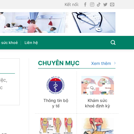
Kết nối:
 sức khoẻ
Liên hệ
CHUYÊN MỤC
Xem thêm
ệc,
́c
Thông tin bộ
Khám sức
y tế
khoẻ định kỳ