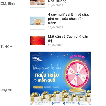
Nhà Trường
HCM, Bình
24/04/2023
4 suy nghĩ sai lầm về sữa,
phô mai, sữa chua cần
tránh
25/04/2023
Mắt cận và Cách chữ cận
thị
25/04/2023
ở TpHCM,
Long An