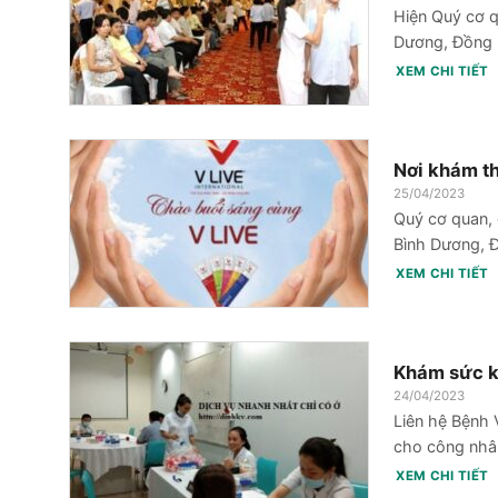
Hiện Quý cơ q
Dương, Đồng 
XEM CHI TIẾT
Nơi khám thẻ
25/04/2023
Quý cơ quan, c
Bình Dương, Đ
XEM CHI TIẾT
Khám sức kh
24/04/2023
Liên hệ Bệnh
cho công nhân
XEM CHI TIẾT