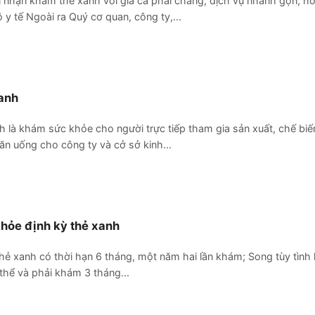
nhận khám thẻ xanh với giá cả phải chăng, dịch vụ nhanh gọn, hô
 y tế Ngoài ra Quý cơ quan, công ty,...
anh
 là khám sức khỏe cho người trực tiếp tham gia sản xuất, chế biế
ăn uống cho công ty và cở sở kinh...
hỏe định kỳ thẻ xanh
ẻ xanh có thời hạn 6 tháng, một năm hai lần khám; Song tùy tình 
 thể và phải khám 3 tháng...