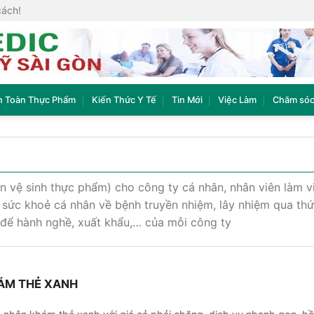
cách!
n Toàn Thực Phẩm
Kiến Thức Y Tế
Tin Mới
Việc Làm
Chăm sóc
n vệ sinh thực phẩm) cho công ty cá nhân, nhân viên làm vi
 sức khoẻ cá nhân về bệnh truyền nhiệm, lây nhiệm qua thư
 để hành nghề, xuất khẩu,… của mỗi công ty
ÁM THẺ XANH