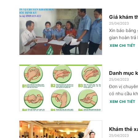
Giá khám th
25/04/2023
Xin báo bảng 
gian hoàn trả
XEM CHI TIẾT
Danh mục k
25/04/2023
Đơn vị chuyên
có nhu cầu kh
XEM CHI TIẾT
Khám thẻ xa
25/04/2023