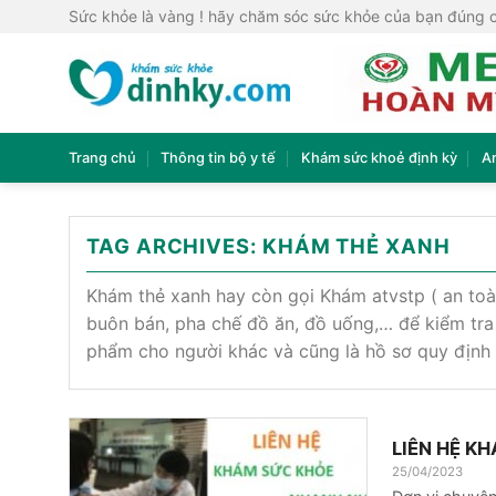
Skip
Sức khỏe là vàng ! hãy chăm sóc sức khỏe của bạn đúng 
to
content
Trang chủ
Thông tin bộ y tế
Khám sức khoẻ định kỳ
A
TAG ARCHIVES:
KHÁM THẺ XANH
Khám thẻ xanh hay còn gọi Khám atvstp ( an toà
buôn bán, pha chế đồ ăn, đồ uống,… để kiểm tra
phẩm cho người khác và cũng là hồ sơ quy định
LIÊN HỆ KH
25/04/2023