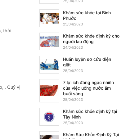
25/04/2023
Khám sức khỏe tại Bình
Phước
25/04/2023
, thời
Khám sức khỏe định kỳ cho
người lao động
24/04/2023
Huấn luyện sơ cứu điện
giật
25/04/2023
7 lợi ích đáng ngạc nhiên
.. Quý vị
của việc uống nước ấm
buổi sáng
25/04/2023
Khám sức khỏe định kỳ tại
Tây Ninh
25/04/2023
Khám Sức Khỏe Định Kỳ Tại