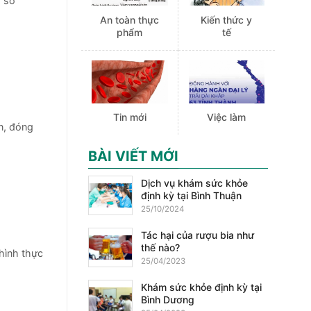
̀ sơ
An toàn thực
Kiến thức y
phẩm
tế
Tin mới
Việc làm
n, đóng
BÀI VIẾT MỚI
Dịch vụ khám sức khỏe
định kỳ tại Bình Thuận
25/10/2024
Tác hại của rượu bia như
thế nào?
hình thực
25/04/2023
Khám sức khỏe định kỳ tại
Bình Dương