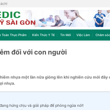
cách!
n Toàn Thực Phẩm
Kiến Thức Y Tế
Tin Mới
Việc Làm
Chăm sóc
ễm đối với con người
nhiễm nhựa một lần nữa gióng lên khi nghiên cứu mới đây 
ợi nhựa.
 đang hứng chịu và giải pháp để phòng ngừa nó!!