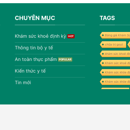
CHUYÊN MỤC
TAGS
Khám sức khoẻ định kỳ
Bảng giá Khám Sứ
chữa trị gout
Thông tin bộ y tế
khám sức khoẻ đị
An toàn thực phẩm
Khám sức khoẻ đị
Kiến thức y tế
Khám sức khỏe đ
Tin mới
Khám sức khỏe đ
Khám thẻ xanh
máy lọc tốt