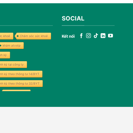
SOCIAL
Kết nối
c khoẻ
Chăm sóc sức khoẻ
khám atvstp
nh kỳ
nh kỳ tại công ty
ịnh kỳ theo thông tư 14/BYT
ịnh kỳ theo thông tư 32/BYT
khám sức khoẻ
Nhân Ái Sài Gòn