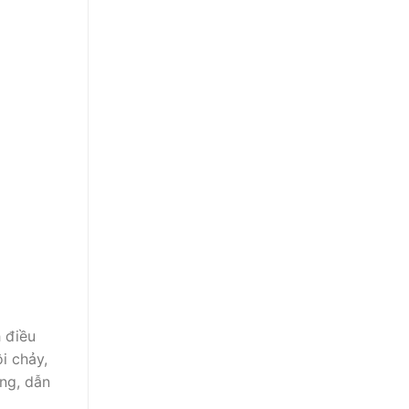
 điều
i chảy,
ng, dẫn