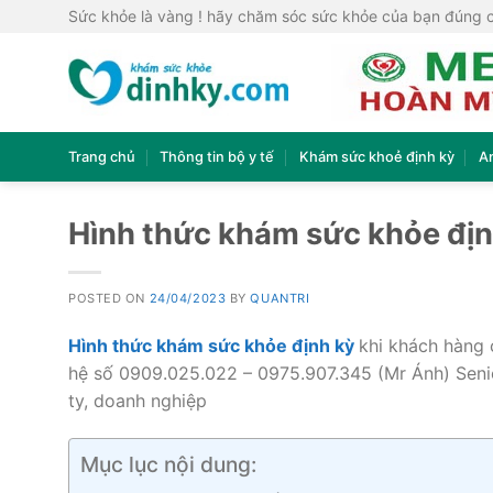
Skip
Sức khỏe là vàng ! hãy chăm sóc sức khỏe của bạn đúng 
to
content
Trang chủ
Thông tin bộ y tế
Khám sức khoẻ định kỳ
A
Hình thức khám sức khỏe địn
POSTED ON
24/04/2023
BY
QUANTRI
Hình thức khám sức khỏe định kỳ
khi khách hàng 
hệ số 0909.025.022 – 0975.907.345 (Mr Ánh) Seni
ty, doanh nghiệp
Mục lục nội dung: