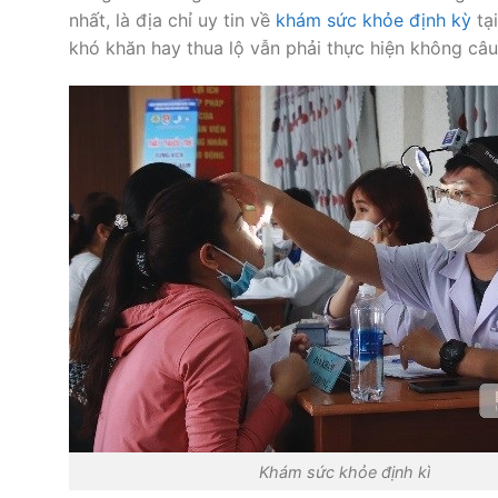
nhất, là địa chỉ uy tin về
khám sức khỏe định kỳ
tại
khó khăn hay thua lộ vẫn phải thực hiện không câu
Khám sức khỏe định kì