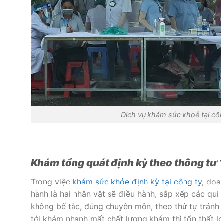
Dịch vụ khám sức khoẻ tại c
Khám tổng quát định kỳ theo thông tư 
Trong việc
khám sức khỏe định kỳ tại công ty
, do
hành là hai nhân vật sẽ điều hành, sắp xếp các qui
không bế tắc, đúng chuyên môn, theo thứ tự tránh 
tới khám nhanh mất chất lượng khám thì tổn thất 