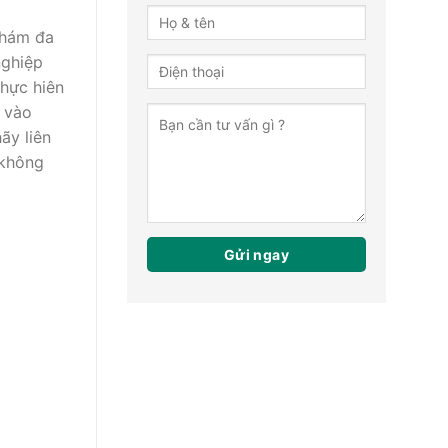
khám đa
nghiệp
thực hiên
i vào
ãy liên
 không