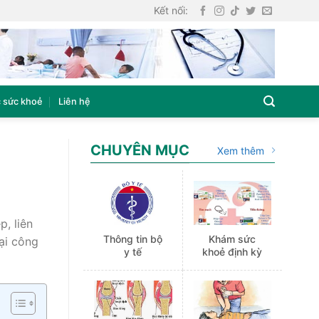
Kết nối:
 sức khoẻ
Liên hệ
CHUYÊN MỤC
Xem thêm
, liên
Thông tin bộ
Khám sức
ại công
y tế
khoẻ định kỳ