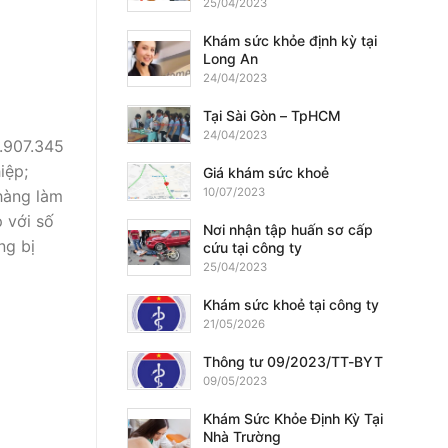
25/04/2023
Khám sức khỏe định kỳ tại
Long An
24/04/2023
Tại Sài Gòn – TpHCM
24/04/2023
5.907.345
iệp;
Giá khám sức khoẻ
10/07/2023
hàng làm
 với số
Nơi nhận tập huấn sơ cấp
ng bị
cứu tại công ty
25/04/2023
Khám sức khoẻ tại công ty
21/05/2026
Thông tư 09/2023/TT-BYT
09/05/2023
Khám Sức Khỏe Định Kỳ Tại
Nhà Trường