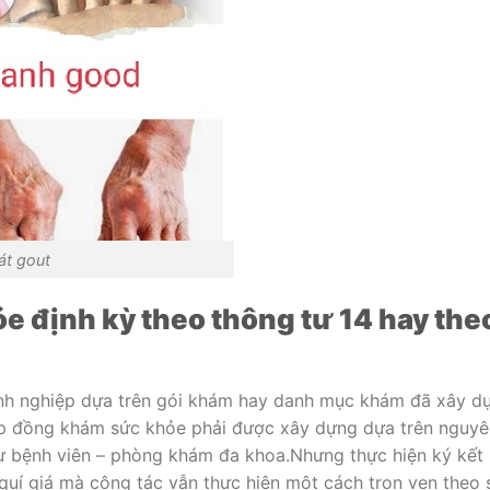
́t gout
e định kỳ theo thông tư 14 hay the
nh nghiệp dựa trên gói khám hay danh mục khám đã xây d
ợp đồng khám sức khỏe phải được xây dựng dựa trên nguyê
 bệnh viên – phòng khám đa khoa.Nhưng thực hiện ký kết
quí giá mà công tác vẫn thực hiện một cách trọn vẹn theo