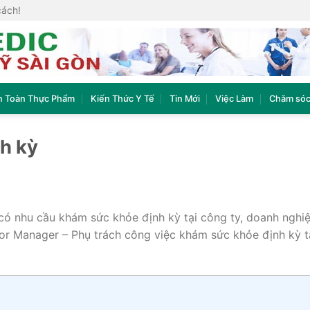
cách!
n Toàn Thực Phẩm
Kiến Thức Y Tế
Tin Mới
Việc Làm
Chăm sóc
h kỳ
có nhu cầu khám sức khỏe định kỳ tại công ty, doanh nghiệp
or Manager – Phụ trách công việc khám sức khỏe định kỳ t