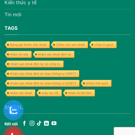
Kiến thức y tế
Tin mới
TAGS
Bảng giá Khám Sức khoẻ
Chăm sóc sức khoẻ
chữa trị gout
khám atvstp
khám sức khoẻ định kỳ
Khám sức khoẻ định kỳ tại công ty
Khám sức khỏe định kỳ theo thông tư 14/BYT
Khám sức khỏe định kỳ theo thông tư 32/BYT
Khám thẻ xanh
khám sức khoẻ
máy lọc tốt
Nhân Ái Sài Gòn
SOCIAL
Kết nối