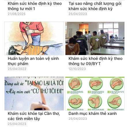
Khám sức khỏe định kỳ theo
Tại sao nâng chất lượng gói
thông tư mới 1
khám sức khỏe định kỳ
21/08/2025
25/04/2023
Huấn luyện an toàn vệ sinh
Khám sức khoẻ định kỳ theo
thực phẩm
thông tư 09/BYT
25/04/2023
12/10/2023
Khám sức khỏe tại Cần thơ,
Danh mục khám thẻ xanh
các tỉnh miền tây
25/04/2023
25/04/2023