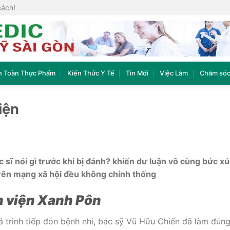
cách!
n Toàn Thực Phẩm
Kiến Thức Y Tế
Tin Mới
Việc Làm
Chăm sóc
iện
sĩ nói gì trước khi bị đánh? khiến dư luận vô cùng bức xú
trên mạng xã hội đều không chính thống
h viện Xanh Pôn
 trình tiếp đón bệnh nhi, bác sỹ Vũ Hữu Chiến đã làm đún