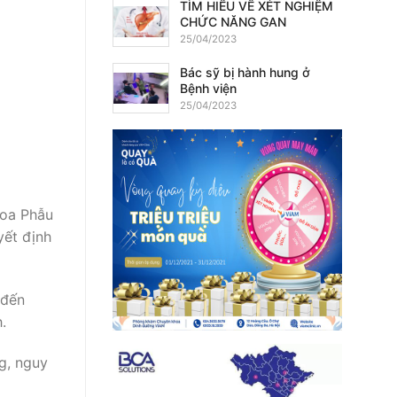
TÌM HIỂU VỀ XÉT NGHIỆM
CHỨC NĂNG GAN
25/04/2023
Bác sỹ bị hành hung ở
Bệnh viện
25/04/2023
hoa Phẫu
yết định
 đến
.
g, nguy