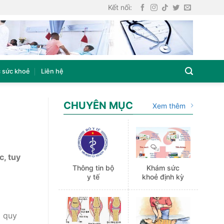
Kết nối:
 sức khoẻ
Liên hệ
CHUYÊN MỤC
Xem thêm
c, tuy
Thông tin bộ
Khám sức
y tế
khoẻ định kỳ
g quy