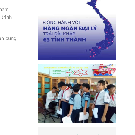
thăm
 trình
 an cung