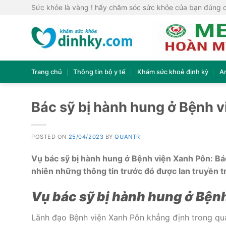
Skip
Sức khỏe là vàng ! hãy chăm sóc sức khỏe của bạn đúng 
to
content
Trang chủ
Thông tin bộ y tế
Khám sức khoẻ định kỳ
A
Bác sỹ bị hành hung ở Bệnh v
POSTED ON
25/04/2023
BY
QUANTRI
Vụ bác sỹ bị hành hung ở Bệnh viện Xanh Pôn: Bác 
nhiên những thông tin trước đó được lan truyền 
Vụ bác sỹ bị hành hung ở Bện
Lãnh đạo Bệnh viện Xanh Pôn khẳng định trong quá