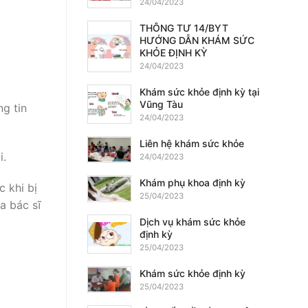
24/04/2023
THÔNG TƯ 14/BYT
HƯỚNG DẪN KHÁM SỨC
KHỎE ĐỊNH KỲ
24/04/2023
Khám sức khỏe định kỳ tại
Vũng Tàu
ng tin
24/04/2023
Liên hệ khám sức khỏe
i.
24/04/2023
Khám phụ khoa định kỳ
 khi bị
25/04/2023
a bác sĩ
Dịch vụ khám sức khỏe
định kỳ
25/04/2023
Khám sức khỏe định kỳ
25/04/2023