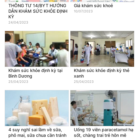
THÔNG TƯ 14/BYT HƯỚNG
Giá khám sức khoẻ
DẪN KHÁM SỨC KHỎE ĐỊNH
10/07/2023
KỲ
24/04/2023
Khám sức khỏe định kỳ tại
Khám sức khỏe định kỳ thẻ
Bình Dương
xanh
25/04/2023
25/04/2023
4 suy nghĩ sai lầm về sữa,
Uống 19 viên paracetamol hạ
phô mai, sữa chua cần tránh
sốt, chàng trai trẻ hôn mê