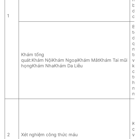
bện
dư
1
ch
Bá
tổn
dựa
quả
ng
Khám tổng
tra
quát:Khám NộiKhám NgoạiKhám MắtKhám Tai mũi
vấ
họngKhám NhaKhám Da Liễu
kh
ch
tư 
ho
ng
nhấ
Kiể
cầu
2
Xét nghiệm công thức máu
và