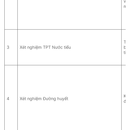
về
máu
Tầ
3
Xét nghiệm TPT Nước tiểu
bệ
tiế
Ki
4
Xét nghiệm Đường huyết
đư