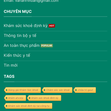
Email: vananhviban@gmail.com
CHUYÊN MỤC
Khám sức khoẻ định kỳ
Thông tin bộ y tế
An toàn thực phẩm
Kiến thức y tế
Tin mới
TAGS
Bảng giá Khám Sức khoẻ
Chăm sóc sức khoẻ
chữa trị gout
khám atvstp
khám sức khoẻ định kỳ
Khám sức khoẻ định kỳ tại công ty