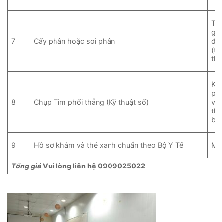
Tìm
gâ
7
Cấy phân hoặc soi phân
đư
(tả
th
Kiể
phá
8
Chụp Tim phổi thẳng (Kỹ thuật số)
vấn
th
bón
9
Hồ sơ khám và thẻ xanh chuẩn theo Bộ Y Tế
Miễ
Tổng giá
Vui lòng liên hệ 0909025022