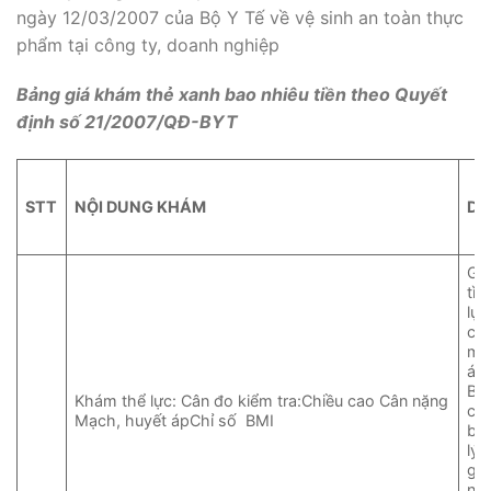
ngày 12/03/2007 của Bộ Y Tế về vệ sinh an toàn thực
phẩm tại công ty, doanh nghiệp
Bảng giá khám thẻ xanh bao nhiêu tiền theo Quyết
định số 21/2007/QĐ-BYT
STT
NỘI DUNG KHÁM
DI
Giú
tìn
lực
các
mạ
áp;
BM
Khám thể lực: Cân đo kiểm tra:Chiều cao Cân nặng
câ
Mạch, huyết ápChỉ số BMI
bạ
lý 
giú
ng