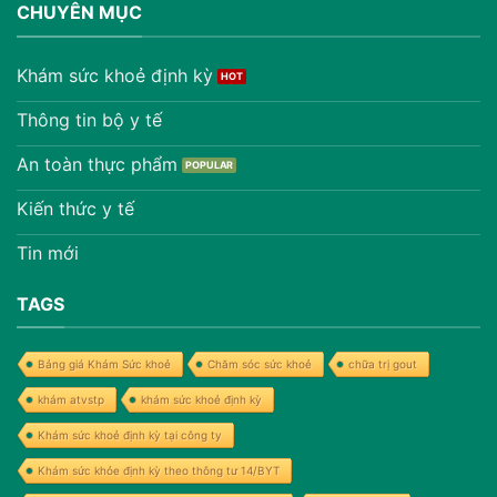
CHUYÊN MỤC
Khám sức khoẻ định kỳ
Thông tin bộ y tế
An toàn thực phẩm
Kiến thức y tế
Tin mới
TAGS
Bảng giá Khám Sức khoẻ
Chăm sóc sức khoẻ
chữa trị gout
khám atvstp
khám sức khoẻ định kỳ
Khám sức khoẻ định kỳ tại công ty
Khám sức khỏe định kỳ theo thông tư 14/BYT