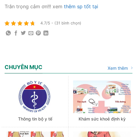
Trân trọng cảm ơn!!! xem
thêm sp tốt tại
4.7/5 - (31 bình chọn)
CHUYÊN MỤC
Xem thêm
Thông tin bộ y tế
Khám sức khoẻ định kỳ