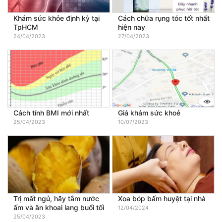
Khám sức khỏe định kỳ tại
Cách chữa rụng tóc tốt nhất
TpHCM
hiện nay
24/04/2023
27/04/2023
Cách tính BMI mới nhất
Giá khám sức khoẻ
25/04/2023
10/07/2023
Trị mất ngủ, hãy tắm nước
Xoa bóp bấm huyệt tại nhà
ấm và ăn khoai lang buổi tối
12/04/2024
25/04/2023