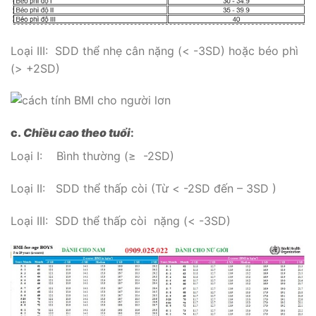
Loại III: SDD thể nhẹ cân nặng (< -3SD) hoặc béo phì
(> +2SD)
c.
Chiều cao theo tuổi
:
Loại I: Bình thường (≥ -2SD)
Loại II: SDD thể thấp còi (Từ < -2SD đến – 3SD )
Loại III: SDD thể thấp còi nặng (< -3SD)