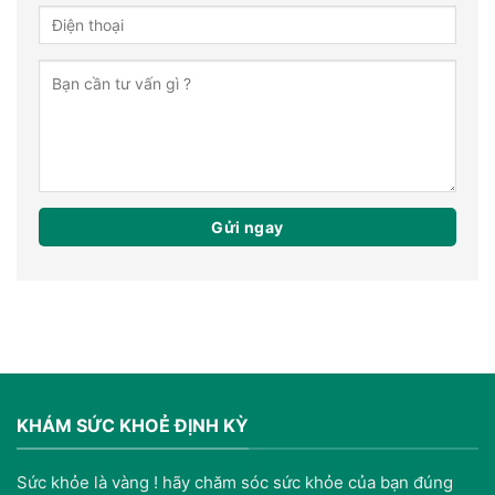
KHÁM SỨC KHOẺ ĐỊNH KỲ
Sức khỏe là vàng ! hãy chăm sóc sức khỏe của bạn đúng