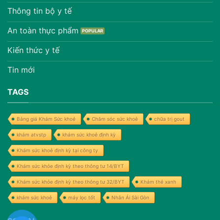
Thông tin bộ y tế
An toàn thực phẩm
Kiến thức y tế
Tin mới
TAGS
Bảng giá Khám Sức khoẻ
Chăm sóc sức khoẻ
chữa trị gout
khám atvstp
khám sức khoẻ định kỳ
Khám sức khoẻ định kỳ tại công ty
Khám sức khỏe định kỳ theo thông tư 14/BYT
Khám sức khỏe định kỳ theo thông tư 32/BYT
Khám thẻ xanh
khám sức khoẻ
máy lọc tốt
Nhân Ái Sài Gòn