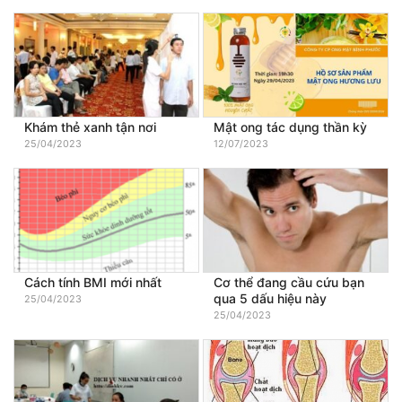
Khám thẻ xanh tận nơi
Mật ong tác dụng thần kỳ
25/04/2023
12/07/2023
Cách tính BMI mới nhất
Cơ thể đang cầu cứu bạn
qua 5 dấu hiệu này
25/04/2023
25/04/2023