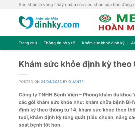
Skip
Sức khỏe là vàng ! hãy chăm sóc sức khỏe của bạn đúng 
to
content
Trang chủ
Thông tin bộ y tế
Khám sức khoẻ định kỳ
A
Khám sức khỏe định kỳ theo
POSTED ON
24/04/2023
BY
QUANTRI
Công ty TNHH Bệnh Viện – Phòng khám đa khoa Y
các gói khám sức khỏe như: khám chữa bệnh BHY
định kỳ theo thông tư 14, khám sức khỏe theo th
tuổi, khám định kỳ tổng quát (tiêu chuẩn, nâng 
soát bệnh tốt hơn.