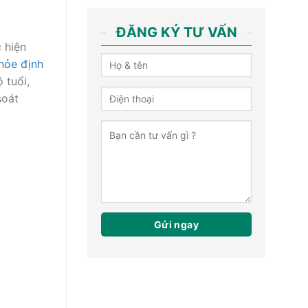
ĐĂNG KÝ TƯ VẤN
 hiện
hỏe định
 tuổi,
soát