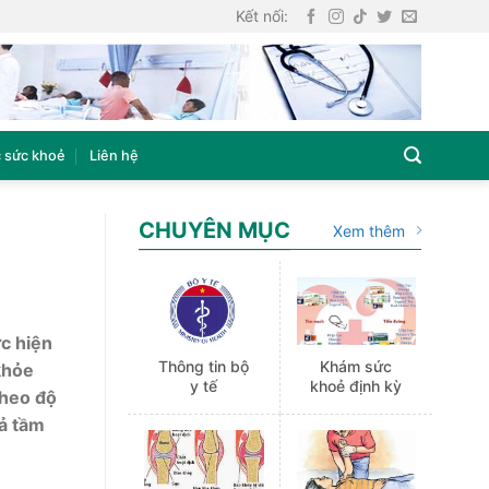
Kết nối:
 sức khoẻ
Liên hệ
CHUYÊN MỤC
Xem thêm
c hiện
Thông tin bộ
Khám sức
khỏe
y tế
khoẻ định kỳ
theo độ
uả tầm