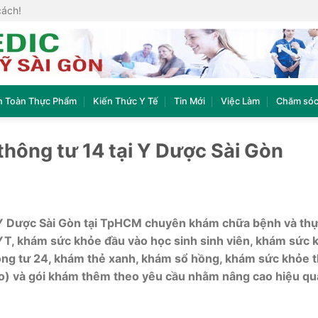
cách!
n Toàn Thực Phẩm
Kiến Thức Y Tế
Tin Mới
Việc Làm
Chăm sóc
 thông tư 14 tại Y Dược Sài Gòn
 Dược Sài Gòn tại TpHCM chuyên khám chữa bệnh và thự
T, khám sức khỏe đầu vào học sinh sinh viên, khám sức 
ông tư 24, khám thẻ xanh, khám sổ hồng, khám sức khỏe 
cao) và gói khám thêm theo yêu cầu nhằm nâng cao hiệu q