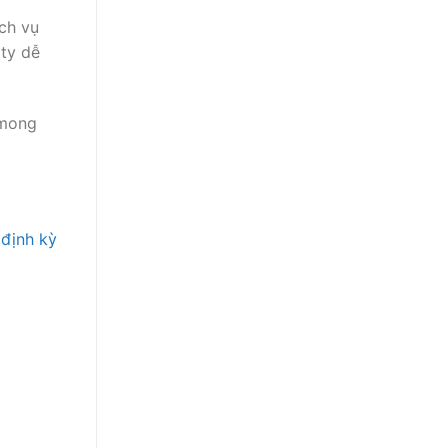
ch vụ
 ty dễ
 mong
định kỳ