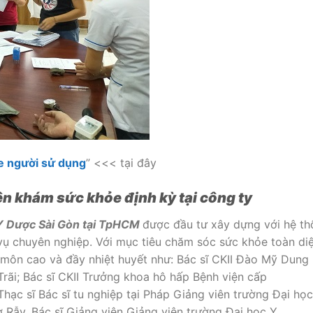
e người sử dụng
” <<< tại đây
n khám sức khỏe định kỳ tại công ty
Y Dược Sài Gòn tại TpHCM
được đầu tư xây dựng với hệ t
vụ chuyên nghiệp. Với mục tiêu chăm sóc sức khỏe toàn di
n môn cao và đầy nhiệt huyết như: Bác sĩ CKII Đào Mỹ Dung
ãi; Bác sĩ CKII Trưởng khoa hô hấp Bệnh viện cấp
Thạc sĩ Bác sĩ tu nghiệp tại Pháp Giảng viên trường Đại họ
 Rẫy, Bác sĩ Giảng viên Giảng viên trường Đại học Y