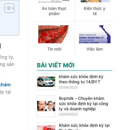
An toàn thực
Kiến thức y
phẩm
tế
g
Tin mới
Việc làm
ông ty,
ộng sản
BÀI VIẾT MỚI
khám sức khỏe định kỳ
theo thông tư 14/BYT
khám
25/04/2023
p tại
Bvphdk – Chuyên khám
sức khỏe định kỳ tại công
ty và doanh nghiệp
24/04/2023
Khám sức khỏe định kỳ tại