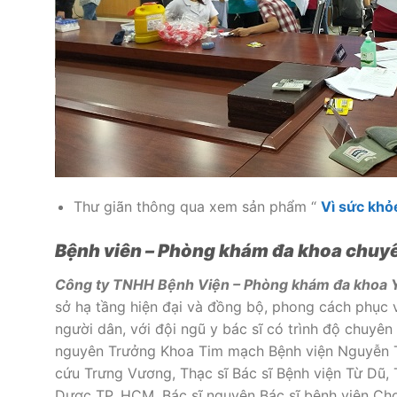
Thư giãn thông qua xem sản phẩm “
Vì sức khỏ
Bệnh viên – Phòng khám đa khoa chuyê
Công ty TNHH Bệnh Viện – Phòng khám đa khoa 
sở hạ tầng hiện đại và đồng bộ, phong cách phục 
người dân, với đội ngũ y bác sĩ có trình độ chuyê
nguyên Trưởng Khoa Tim mạch Bệnh viện Nguyễn Tr
cứu Trưng Vương, Thạc sĩ Bác sĩ Bệnh viện Từ Dũ, 
Dược TP. HCM, Bác sĩ nguyên Bác sĩ bệnh viện Chợ