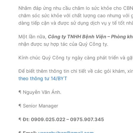
Nhằm đáp ứng nhu cầu chăm lo sức khỏe cho CBNV
chăm sóc sức khỏe với chất lượng cao nhưng với g
dàng tiếp cận và được sử dụng dịch vụ y tế tốt nhấ
Một lần nữa,
Công ty TNHH Bệnh Viện – Phòng kh
nhận được sự hợp tác của Quý Công ty.
Kính chúc Quý Công ty ngày càng phát triển và gặt
Để biết thêm thông tin chi tiết về các gói khám, xi
theo thông tư 14/BYT
¶ Nguyễn Văn Ánh.
¶ Senior Manager
¶
Đt: 0909.025.022 – 0975.907.345
¶
Email:
vananhviban@gmail.com