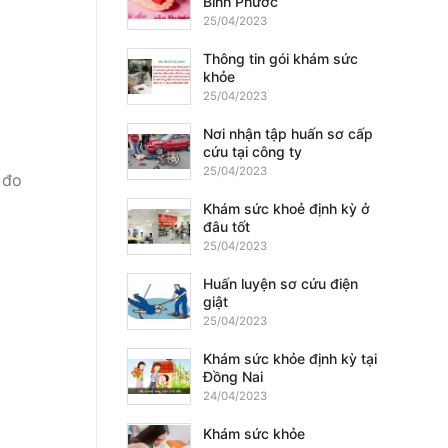
Bình Phước
25/04/2023
Thông tin gói khám sức
khỏe
25/04/2023
Nơi nhận tập huấn sơ cấp
cứu tại công ty
25/04/2023
 đo
Khám sức khoẻ định kỳ ở
đâu tốt
25/04/2023
Huấn luyện sơ cứu điện
giật
25/04/2023
Khám sức khỏe định kỳ tại
Đồng Nai
24/04/2023
Khám sức khỏe