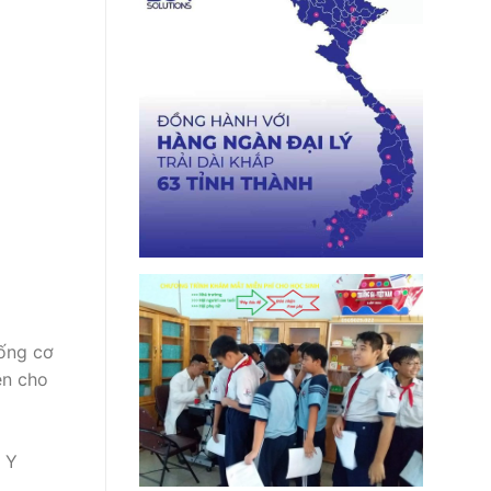
hống cơ
ện cho
c Y