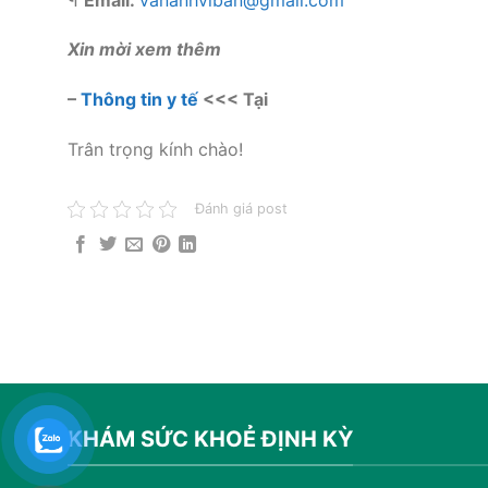
Xin mời xem thêm
–
Thông tin y tế
<<< Tại
Trân trọng kính chào!
Đánh giá post
KHÁM SỨC KHOẺ ĐỊNH KỲ