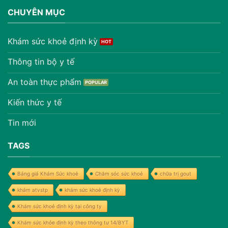
CHUYÊN MỤC
Khám sức khoẻ định kỳ
Thông tin bộ y tế
An toàn thực phẩm
Kiến thức y tế
Tin mới
TAGS
Bảng giá Khám Sức khoẻ
Chăm sóc sức khoẻ
chữa trị gout
khám atvstp
khám sức khoẻ định kỳ
Khám sức khoẻ định kỳ tại công ty
Khám sức khỏe định kỳ theo thông tư 14/BYT