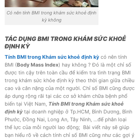
Có nên tính BMI trong khám sức khoẻ định
kỳ không
TÁC DỤNG
BMI TRONG KHÁM SỨC KHOẺ
ĐỊNH KỲ
Tính BMI trong Khám sức khoẻ định kỳ
có nên tính
BMI (
Body Mass Index
) hay không ? Đó là một chỉ số
được tin cậy trên toàn cầu để kiểm tra tình trạng BMI
trong khám sức khỏe định kỳ theo thời gian giữa chiều
cao và cân nặng của một người. Chỉ số BMI cũng được
áp dụng rộng rãi tại các cơ sở khám chữa bệnh phổ
biến tại Việt Nam,
Tính BMI trong Khám sức khoẻ
định kỳ
tại doanh nghiệp ở Tp.HCM, Bình Dương, Bình
Phước, Đồng Nai, Long An, Tây Ninh, …để phân loại
thể lực của mỗi người lao động; Bài viết này sẽ giúp
bạn hiểu rõ về cách tính chỉ số BMI cũng như các gợi ý