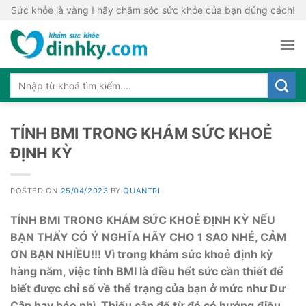
Skip
Sức khỏe là vàng ! hãy chăm sóc sức khỏe của bạn đúng cách!
to
content
TÍNH BMI TRONG KHÁM SỨC KHOẺ
ĐỊNH KỲ
POSTED ON
25/04/2023
BY
QUANTRI
TÍNH BMI TRONG KHÁM SỨC KHOẺ ĐỊNH KỲ NẾU
BẠN THẤY CÓ Ý NGHĨA HÃY CHO 1 SAO NHÉ, CẢM
ƠN BẠN NHIỀU!!! Vì trong khám sức khoẻ định kỳ
hàng năm, việc tính BMI là điều hết sức cần thiết để
biết được chỉ số về thể trạng của bạn ở mức như Dư
Cân hay béo phì, Thiếu cân để từ đó có hướng điều